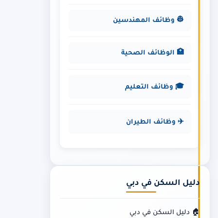
👷 وظائف المهندسين
🏥 الوظائف الصحية
🎓 وظائف التعليم
✈️ وظائف الطيران
دليل السكن في دبي
🏠 دليل السكن في دبي