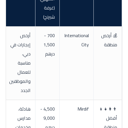
(غرفة
شيرنج)
💰 أرخص
International
700 -
أرخص
منطقة
City
1,500
إيجارات في
درهم
دبي،
مناسبة
للعمال
والموظفين
الجدد
👨‍👩‍👧‍👦
Mirdif
4,500 -
هادئة،
أفضل
9,000
مدارس
منطقة
درهم
وخدمات