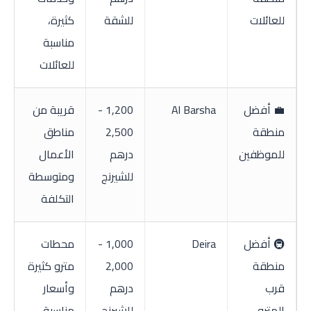
للعائلات
للشقة
كثيرة،
مناسبة
للعائلات
💼 أفضل
Al Barsha
1,200 -
قريبة من
منطقة
2,500
مناطق
للموظفين
درهم
الأعمال
للشيرنج
ومتوسطة
التكلفة
🚇 أفضل
Deira
1,000 -
محطات
منطقة
2,000
مترو كثيرة
قرب
درهم
وأسعار
المترو
للشيرنج
مناسبة