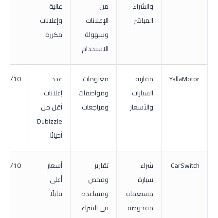
والشراء
من
عالية
المباشر
الإعلانات
وإعلانات
وسهولة
مكررة
الاستخدام
YallaMotor
مقارنة
معلومات
عدد
8.5/10
السيارات
ومواصفات
إعلانات
والأسعار
ومراجعات
أقل من
Dubizzle
أحيانًا
CarSwitch
شراء
تقارير
أسعار
8.5/10
سيارة
وفحص
أعلى
مستعملة
ومساعدة
قليلًا
مفحوصة
في الشراء