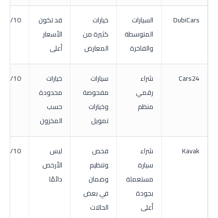
DubiCars
السيارات
خيارات
قد تكون
8/10
المتوسطة
كثيرة من
الأسعار
والفاخرة
المعارض
أعلى
Cars24
شراء
سيارات
خيارات
8/10
رقمي
مفحوصة
محدودة
منظم
وخيارات
حسب
تمويل
المخزون
Kavak
شراء
فحص
ليس
8/10
سيارة
وتنظيم
الأرخص
مستعملة
وضمان
دائمًا
بجودة
في بعض
أعلى
الحالات