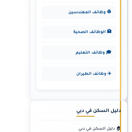
👷 وظائف المهندسين
🏥 الوظائف الصحية
🎓 وظائف التعليم
✈️ وظائف الطيران
دليل السكن في دبي
🏠 دليل السكن في دبي