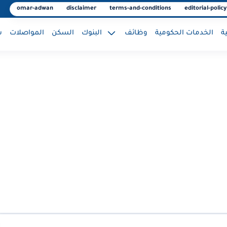
omar-adwan
disclaimer
terms-and-conditions
editorial-policy
ة
الخدمات الحكومية
وظائف
البنوك
السكن
المواصلات
س