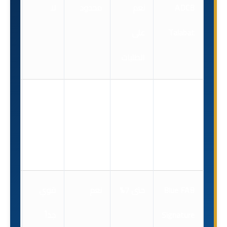
ADCB
نعم
محدود
لا
نعم
Talabat
على
الطلبات
ADCB
نقاط
نعم
نعم
نعم
Lulu
مكافآت
Platinum
Blue FAB
حتى 7%
نعم
قوي
نعم
Signature
جداً