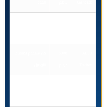
Cashback
درهم
الجدد
Citi
5000
من يريد بطاقة بدون
Simplicity
درهم
رسوم أو غرامات
ADCB
5000
من يستخدم تطبيقات
Talabat
درهم
التوصيل
ADCB Lulu
8000
المتسوقين من لولو
Platinum
درهم