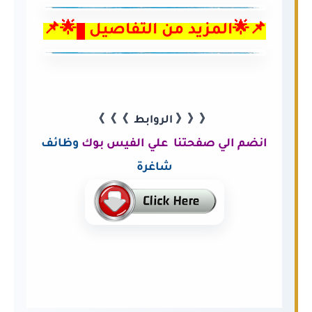
📌🌟المزيد من التفاصيل
🌟📌
《《《 الروابط 》》》
انضم الي صفحتنا علي الفيس بوك
وظائف
شاغرة